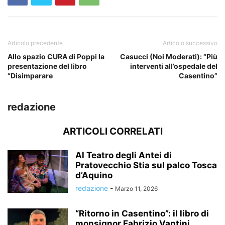
Articolo precedente
Articolo successivo
Allo spazio CURA di Poppi la
Casucci (Noi Moderati): “Più
presentazione del libro
interventi all’ospedale del
“Disimparare
Casentino”
redazione
ARTICOLI CORRELATI
Al Teatro degli Antei di
Pratovecchio Stia sul palco Tosca
d’Aquino
redazione
-
Marzo 11, 2026
“Ritorno in Casentino”: il libro di
monsignor Fabrizio Vantini