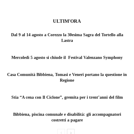
ULTIM'ORA
Dal 9 al 14 agosto a Corezzo la 30esima Sagra del Tortello alla
Lastra
Mercoledì 5 agosto si chiude il Festival Valenzano Symphony
Casa Comunità Bibbiena, Tomasi e Veneri portano la questione in
Regione
Stia “A cena con Il Ciclone”, gremita per i trent’anni del film
Bibbiena, piscina comunale e disabilità: gli accompagnatori
costretti a pagare