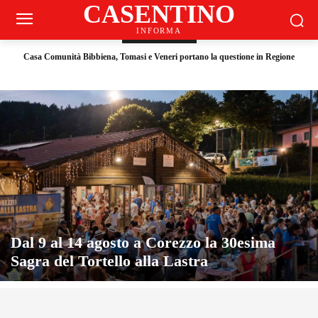
CASENTINO
INFORMA
DI TENDENZA
Casa Comunità Bibbiena, Tomasi e Veneri portano la questione in Regione
Stia “A cena con Il Ciclone”, gremita per i trent’anni del film
Dal 9 al 14 agosto a Corezzo la 30esima
Sagra del Tortello alla Lastra