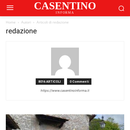
CASENTINO
INFORMA
Home
Autori
Articoli di redazione
redazione
8016 ARTICOLI
0 Commenti
https://www.casentinoinforma.it