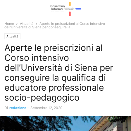
Home
Attualità
Aperte le preiscrizioni al Corso intensivo
dell’Università di Siena per conseguire la...
Attualità
Aperte le preiscrizioni al
Corso intensivo
dell’Università di Siena per
conseguire la qualifica di
educatore professionale
socio-pedagogico
Di
redazione
-
Settembre 12, 2020