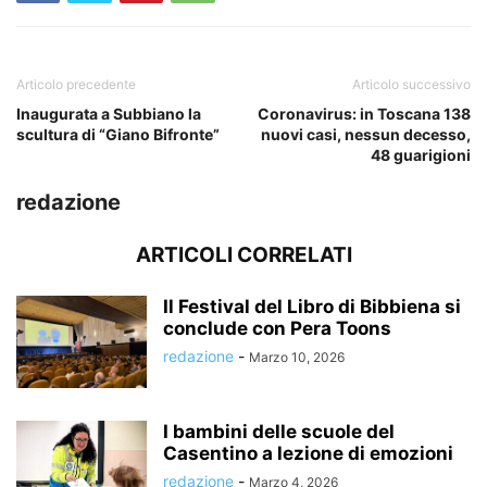
Articolo precedente
Articolo successivo
Inaugurata a Subbiano la
Coronavirus: in Toscana 138
scultura di “Giano Bifronte”
nuovi casi, nessun decesso,
48 guarigioni
redazione
ARTICOLI CORRELATI
Il Festival del Libro di Bibbiena si
conclude con Pera Toons
redazione
-
Marzo 10, 2026
I bambini delle scuole del
Casentino a lezione di emozioni
redazione
-
Marzo 4, 2026