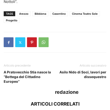
Nottoli”.
TAGS
Arezzo
Bibbiena
Casentino
Cinema Teatro Sole
Progetto
Articolo precedente
Articolo successivo
A Pratovecchio Stia nasce la
Asilo Nido di Soci, lavori per
“Bottega del Cittadino
dissequestro
Europeo”
redazione
ARTICOLI CORRELATI