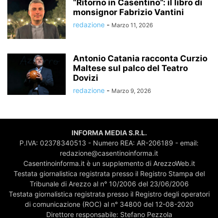
“Ritorno in Casentino”: il libro di
monsignor Fabrizio Vantini
redazione
-
Marzo 11, 2026
Antonio Catania racconta Curzio
Maltese sul palco del Teatro
Dovizi
redazione
-
Marzo 9, 2026
INFORMA MEDIA S.R.L.
P.IVA: 02378340513 - Numero REA: AR-206189 - email:
redazione@casentinoinforma.it
Casentinoinforma.it è un supplemento di ArezzoWeb.it
Testata giornalistica registrata presso il Registro Stampa del
Tribunale di Arezzo al n° 10/2006 del 23/06/2006
Testata giornalistica registrata presso il Registro degli operatori
di comunicazione (ROC) al n° 34800 del 12-08-2020
Direttore responsabile: Stefano Pezzola