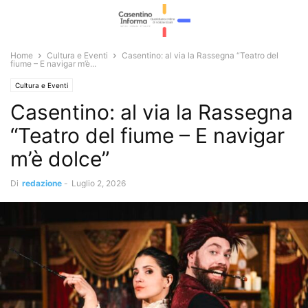
Home
Cultura e Eventi
Casentino: al via la Rassegna “Teatro del
fiume – E navigar m’è...
Cultura e Eventi
Casentino: al via la Rassegna
“Teatro del fiume – E navigar
m’è dolce”
Di
redazione
-
Luglio 2, 2026