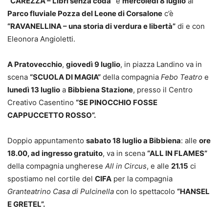
“CAREZZA – Libri senza coda”
e
mercoledì 8 luglio
al
Parco fluviale Pozza del Leone di Corsalone
c’è
“RAVANELLINA – una storia di verdura e libertà”
di e con
Eleonora Angioletti.
A Pratovecchio
,
giovedì 9 luglio
, in piazza Landino va in
scena
“SCUOLA DI MAGIA”
della compagnia
Febo Teatro
e
lunedì 13 luglio
a
Bibbiena Stazione
, presso il Centro
Creativo Casentino
“SE PINOCCHIO FOSSE
CAPPUCCETTO ROSSO”.
Doppio appuntamento
sabato 18 luglio a Bibbiena
: alle
ore
18.00, ad ingresso gratuito
, va in scena
“ALL IN FLAMES”
della compagnia ungherese
All in Circus
, e alle
21.15
ci
spostiamo nel cortile del
CIFA
per la compagnia
Granteatrino Casa di Pulcinella
con lo spettacolo
“HANSEL
E GRETEL”.