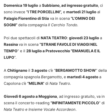
Domenica 19 luglio
a
Subbiano, ad ingresso gratuito
, ci
sono invece
“I TRE PORCELLINI”,
e
martedì 21 luglio
al
Palagio Fiorentino di Stia
va in scena
“L’OMINO DEI
SOGNI”
della compagnia
Il Cerchio Tondo.
Poi due spettacoli di
NATA TEATRO
:
giovedì 23 luglio
a
Rassina
va in scena
“STRANE FAVOLE DI VIAGGI NEL
TEMPO
” e il
28 luglio a Pratovecchio “EMANUELA E IL
LUPO
”.
A
Chitignano
il
3 agosto
c’è “
BERGAMOTTO SHOW
” della
compagnia spagnola
Bergamotto
, e
martedì 4 agosto
a
Capolona c’è
“MELINA”
di
Nata Teatro
.
Giovedì 6 agosto a Moggiona
, ad ingresso gratuito, va in
scena il concerto-reading
“INFINITAMENTE PICCOLO
” di
Nata Teatro e Insieme Vocale Accordeon
.