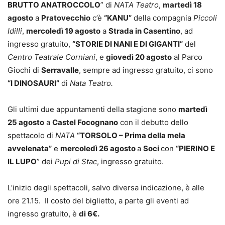
BRUTTO ANATROCCOLO
” di
NATA Teatro
,
martedì 18
agosto
a
Pratovecchio
c’è
“KANU”
della compagnia
Piccoli
Idilli
,
mercoledì 19 agosto
a
Strada in Casentino
, ad
ingresso gratuito,
“STORIE DI NANI E DI GIGANTI”
del
Centro Teatrale Corniani
, e
giovedì 20 agosto
al Parco
Giochi di
Serravalle
, sempre ad ingresso gratuito, ci sono
“I DINOSAURI”
di
Nata Teatro.
Gli ultimi due appuntamenti della stagione sono
martedì
25 agosto
a
Castel Focognano
con il debutto dello
spettacolo di
NATA
“TORSOLO – Prima della mela
avvelenata”
e
mercoledì 26 agosto
a
Soci
con
“PIERINO E
IL LUPO
” dei
Pupi di Stac
, ingresso gratuito.
L’inizio degli spettacoli, salvo diversa indicazione, è alle
ore 21.15. Il costo del biglietto, a parte gli eventi ad
ingresso gratuito, è
di 6€.