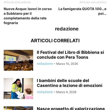
Articolo precedente
Articolo successivo
Nuove Acque: lavori in corso
La famigerata QUOTA 100…e
a Subbiano per il
poi…
completamento della rete
fognaria
redazione
ARTICOLI CORRELATI
Il Festival del Libro di Bibbiena si
conclude con Pera Toons
redazione
-
Marzo 10, 2026
I bambini delle scuole del
Casentino a lezione di emozioni
redazione
-
Marzo 4, 2026
Nasce progetto di valorizzazione