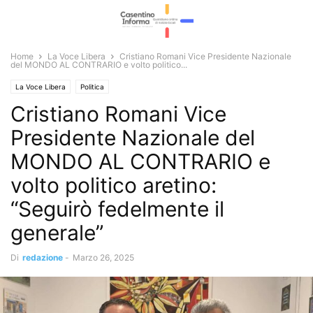
Home
La Voce Libera
Cristiano Romani Vice Presidente Nazionale
del MONDO AL CONTRARIO e volto politico...
La Voce Libera
Politica
Cristiano Romani Vice
Presidente Nazionale del
MONDO AL CONTRARIO e
volto politico aretino:
“Seguirò fedelmente il
generale”
Di
redazione
-
Marzo 26, 2025