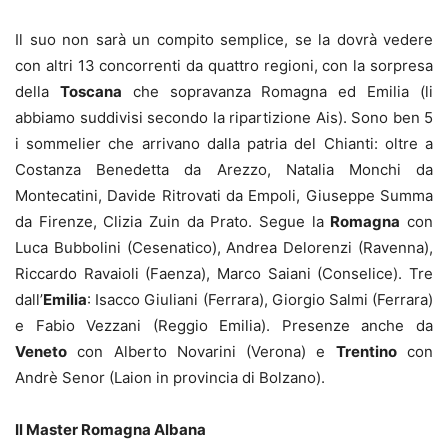
Il suo non sarà un compito semplice, se la dovrà vedere
con altri 13 concorrenti da quattro regioni, con la sorpresa
della
Toscana
che sopravanza Romagna ed Emilia (li
abbiamo suddivisi secondo la ripartizione Ais). Sono ben 5
i sommelier che arrivano dalla patria del Chianti: oltre a
Costanza Benedetta da Arezzo, Natalia Monchi da
Montecatini, Davide Ritrovati da Empoli, Giuseppe Summa
da Firenze, Clizia Zuin da Prato. Segue la
Romagna
con
Luca Bubbolini (Cesenatico), Andrea Delorenzi (Ravenna),
Riccardo Ravaioli (Faenza), Marco Saiani (Conselice). Tre
dall’
Emilia
: Isacco Giuliani (Ferrara), Giorgio Salmi (Ferrara)
e Fabio Vezzani (Reggio Emilia). Presenze anche da
Veneto
con Alberto Novarini (Verona) e
Trentino
con
Andrè Senor (Laion in provincia di Bolzano).
Il Master Romagna Albana