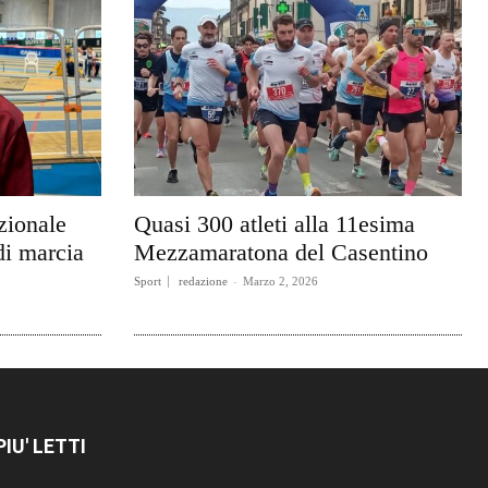
azionale
Quasi 300 atleti alla 11esima
di marcia
Mezzamaratona del Casentino
Sport
redazione
-
Marzo 2, 2026
 PIU' LETTI