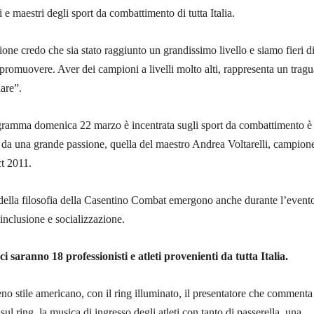
i e maestri degli sport da combattimento di tutta Italia.
ione credo che sia stato raggiunto un grandissimo livello e siamo fieri d
 promuovere. Aver dei campioni a livelli molto alti, rappresenta un trag
iare”.
rogramma domenica 22 marzo è incentrata sugli sport da combattimento è
uti da una grande passione, quella del maestro Andrea Voltarelli, campion
ct 2011.
e della filosofia della Casentino Combat emergono anche durante l’event
, inclusione e socializzazione.
i saranno 18 professionisti e atleti provenienti da tutta Italia.
eno stile americano, con il ring illuminato, il presentatore che commenta 
 sul ring, la musica di ingresso degli atleti con tanto di passerella, una