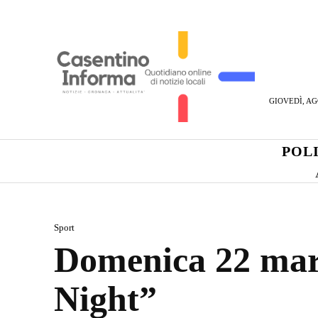
GIOVEDÌ, AG
POL
Sport
Domenica 22 marz
Night”