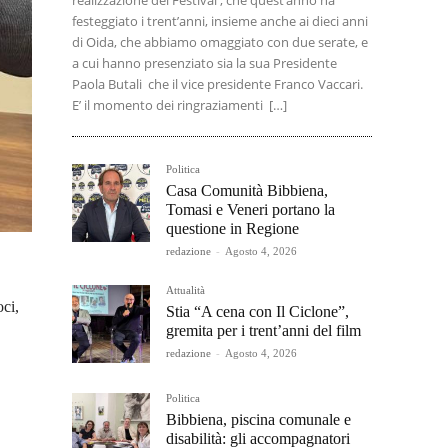
realizzazione del Festival , che quest’anno ha
festeggiato i trent’anni, insieme anche ai dieci anni
di Oida, che abbiamo omaggiato con due serate, e
a cui hanno presenziato sia la sua Presidente
Paola Butali che il vice presidente Franco Vaccari.
E’ il momento dei ringraziamenti […]
Politica
Casa Comunità Bibbiena,
Tomasi e Veneri portano la
questione in Regione
redazione
-
Agosto 4, 2026
Attualità
ci,
Stia “A cena con Il Ciclone”,
gremita per i trent’anni del film
redazione
-
Agosto 4, 2026
Politica
Bibbiena, piscina comunale e
disabilità: gli accompagnatori