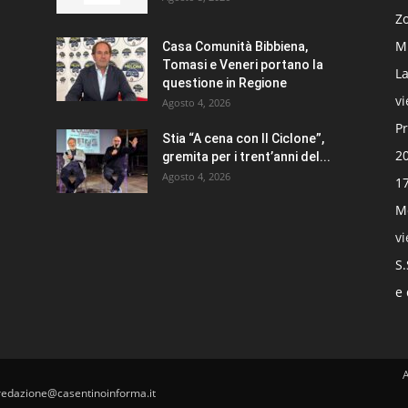
Zo
Mi
Casa Comunità Bibbiena,
Tomasi e Veneri portano la
La
questione in Regione
v
Agosto 4, 2026
Pr
Stia “A cena con Il Ciclone”,
20
gremita per i trent’anni del...
Agosto 4, 2026
17
Mo
v
S.
e 
redazione@casentinoinforma.it