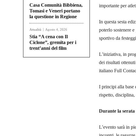
Casa Comunità Bibbiena,
importante per atlet
Tomasi e Veneri portano
la questione in Regione
In questa sesta ediz
poterlo sostenere e
Attualità
Agosto 4, 2026
Stia “A cena con Il
sportivo da festegg
Ciclone”, gremita per i
trent’anni del film
L’iniziativa, in p
dei risultati otten
italiano Full Conta
I principi alla bas
rispetto, disciplina
Durante la serata c
L’evento sarà in pi
incontri, le ragazze