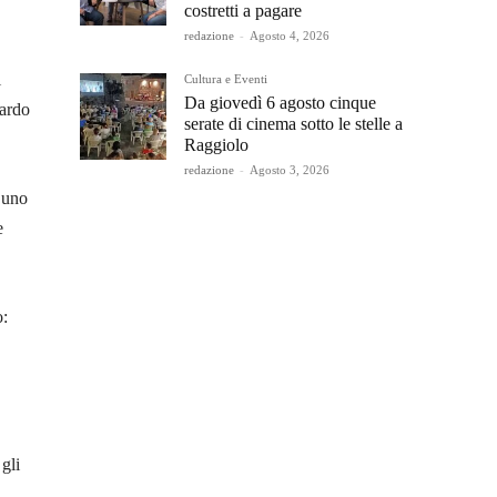
costretti a pagare
redazione
-
Agosto 4, 2026
i
Cultura e Eventi
Da giovedì 6 agosto cinque
uardo
serate di cinema sotto le stelle a
Raggiolo
redazione
-
Agosto 3, 2026
 uno
e
o:
gli