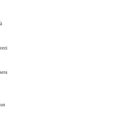
là
orzi
sera
 un