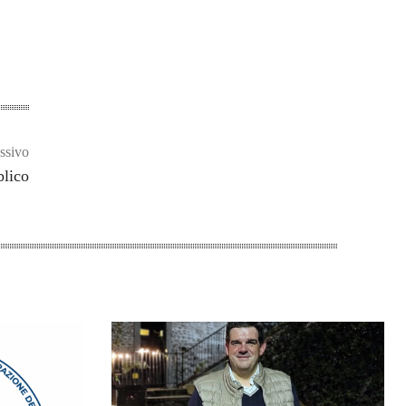
ssivo
blico