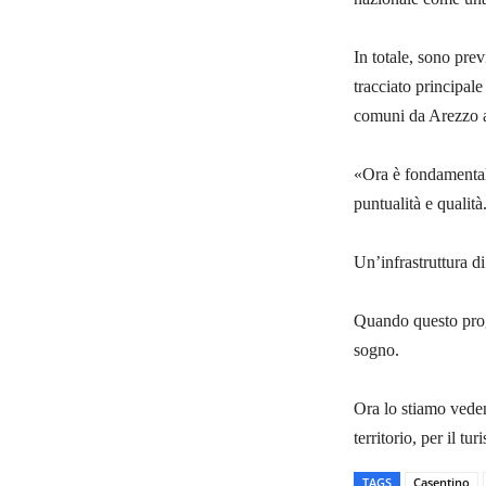
In totale, sono prev
tracciato principal
comuni da Arezzo a
«Ora è fondamentale
puntualità e qualit
Un’infrastruttura di
Quando questo proge
sogno.
Ora lo stiamo veden
territorio, per il tu
TAGS
Casentino