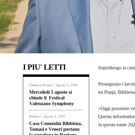
I PIU' LETTI
Sopralluogo ai can
Proseguono i lavori
Cultura e Eventi
Agosto 5, 2026
Mercoledì 5 agosto si
tra Poppi, Bibbiena
chiude il Festival
Valenzano Symphony
«Oggi possiamo ved
Questa infrastruttu
Politica
Agosto 4, 2026
Casa Comunità Bibbiena,
in questa estate 20
Tomasi e Veneri portano
la questione in Regione