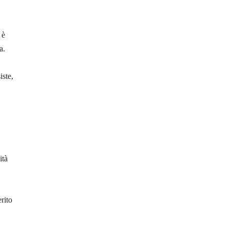
 è
a.
iste,
ità
rito