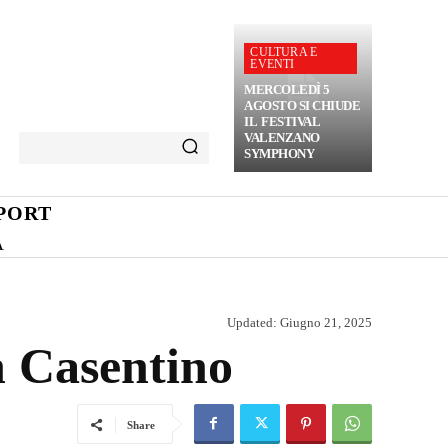
CULTURA E
EVENTI
MERCOLEDÌ 5
AGOSTO SI CHIUDE
IL FESTIVAL
VALENZANO
SYMPHONY
PORT
A
Updated:
Giugno 21, 2025
n Casentino
Share