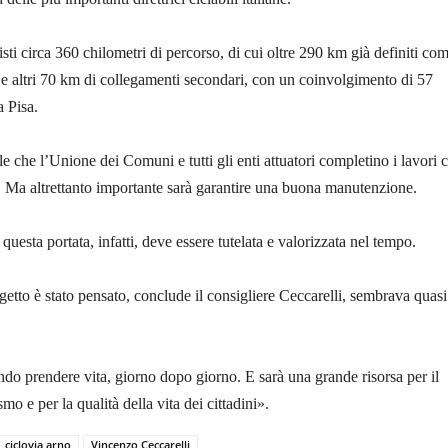
isti circa 360 chilometri di percorso, di cui oltre 290 km già definiti co
e e altri 70 km di collegamenti secondari, con un coinvolgimento di 57
 Pisa.
 che l’Unione dei Comuni e tutti gli enti attuatori completino i lavori 
à. Ma altrettanto importante sarà garantire una buona manutenzione.
 questa portata, infatti, deve essere tutelata e valorizzata nel tempo.
tto è stato pensato, conclude il consigliere Ceccarelli, sembrava quasi
do prendere vita, giorno dopo giorno. E sarà una grande risorsa per il
rismo e per la qualità della vita dei cittadini».
ciclovia arno
Vincenzo Ceccarelli