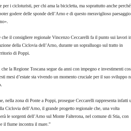
per i cicloturisti, per chi ama la bicicletta, ma soprattutto anche perché
i poter godere delle sponde dell’Arno e di questo meraviglioso paesaggio
ino».
che il consigliere regionale Vincenzo Ceccarelli fa il punto sui lavori i
azione della Ciclovia dell’Arno, durante un sopralluogo sul tratto in
rritorio di Poppi.
a che la Regione Toscana segue da anni con impegno e investimenti cost
esti mesi d’estate sta vivendo un momento cruciale per il suo sviluppo n
o.
one, nella zona di Ponte a Poppi, prosegue Ceccarelli rappresenta infatti 
ella Ciclovia dell’Arno, il grande progetto regionale che, una volta
erà le sorgenti dell’Arno sul Monte Falterona, nel comune di Stia, con
e il fiume incontra il mare.”