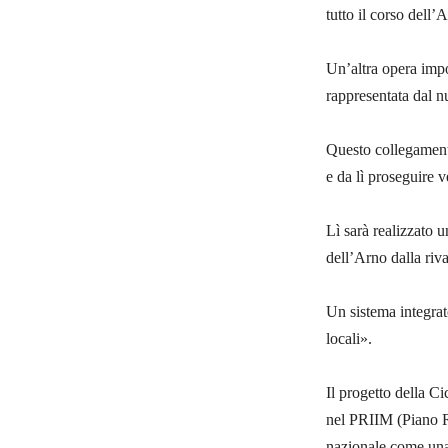
tutto il corso dell’
Un’altra opera impo
rappresentata dal n
Questo collegamento
e da lì proseguire 
Lì sarà realizzato 
dell’Arno dalla riva
Un sistema integrat
locali».
Il progetto della Ci
nel PRIIM (Piano Re
nazionale come una d