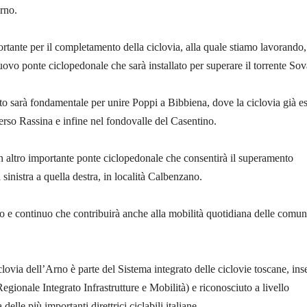
Arno.
rtante per il completamento della ciclovia, alla quale stiamo lavorando,
uovo ponte ciclopedonale che sarà installato per superare il torrente Sov
 sarà fondamentale per unire Poppi a Bibbiena, dove la ciclovia già es
verso Rassina e infine nel fondovalle del Casentino.
un altro importante ponte ciclopedonale che consentirà il superamento
 sinistra a quella destra, in località Calbenzano.
o e continuo che contribuirà anche alla mobilità quotidiana delle comun
clovia dell’Arno è parte del Sistema integrato delle ciclovie toscane, inse
gionale Integrato Infrastrutture e Mobilità) e riconosciuto a livello
elle più importanti direttrici ciclabili italiane.