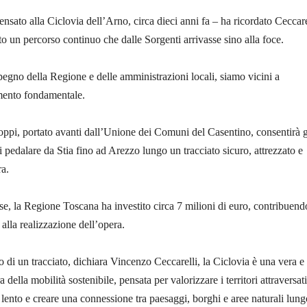
ato alla Ciclovia dell’Arno, circa dieci anni fa – ha ricordato Ceccare
un percorso continuo che dalle Sorgenti arrivasse sino alla foce.
pegno della Regione e delle amministrazioni locali, siamo vicini a
mento fondamentale.
 Poppi, portato avanti dall’Unione dei Comuni del Casentino, consentirà 
i pedalare da Stia fino ad Arezzo lungo un tracciato sicuro, attrezzato e
ra.
ese, la Regione Toscana ha investito circa 7 milioni di euro, contribuend
lla realizzazione dell’opera.
o di un tracciato, dichiara Vincenzo Ceccarelli, la Ciclovia è una vera e
a della mobilità sostenibile, pensata per valorizzare i territori attraversati
o lento e creare una connessione tra paesaggi, borghi e aree naturali lung