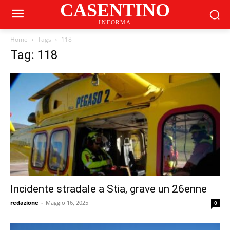
CASENTINO
INFORMA
Home
Tags
118
Tag: 118
Incidente stradale a Stia, grave un 26enne
redazione
-
Maggio 16, 2025
0