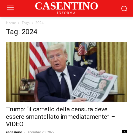
CASENTINO
INFORMA
Home
Tags
2024
Tag: 2024
Trump: “il cartello della censura deve
essere smantellato immediatamente” –
VIDEO
redazione
-
Dicembre 23, 2022
0