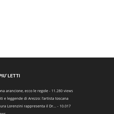
 PIU' LETTI
na arancione, ecco le regole
- 11.280 views
ti e leggende di Arezzo: l’artista toscana
ura Lorenzini rappresenta il Dr...
- 10.017
iews