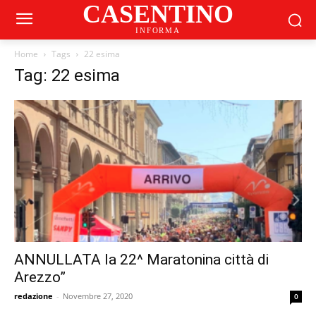
CASENTINO
INFORMA
Home
Tags
22 esima
Tag: 22 esima
ANNULLATA la 22^ Maratonina città di
Arezzo”
redazione
-
Novembre 27, 2020
0