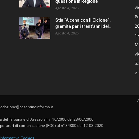
questione in Regione
v
Agosto 4, 2026
Pr
Stia “A cena con Il Ciclone”,
20
gremita per i trent’anni del...
Agosto 4, 2026
17
Mo
v
S.
e 
redazione@casentinoinforma.it
pa del Tribunale di Arezzo al n° 10/2006 del 23/06/2006
i operatori di comunicazione (ROC) al n° 34800 del 12-08-2020
Informativa Cookies