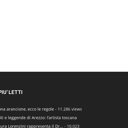
 PIU' LETTI
na arancione, ecco le regole
- 11.286 views
ti e leggende di Arezzo: l’artista toscana
ura Lorenzini rappresenta il Dr...
- 10.023