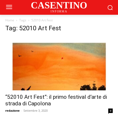
CASENTINO
INFORMA
Home
Tags
52010 Art Fest
Tag: 52010 Art Fest
“52010 Art Fest”: il primo festival d’arte di
strada di Capolona
redazione
-
Settembre 3, 2020
0