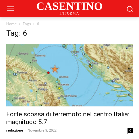
CASENTINO
INFORMA
Home
Tags
6
Tag: 6
Forte scossa di terremoto nel centro Italia:
magnitudo 5.7
redazione
-
Novembre 9, 2022
0