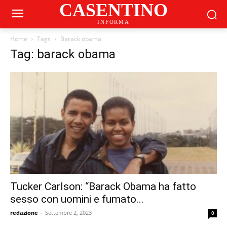
CASENTINO
INFORMA
Home
Tags
Barack obama
Tag: barack obama
Tucker Carlson: “Barack Obama ha fatto
sesso con uomini e fumato...
redazione
-
Settembre 2, 2023
0