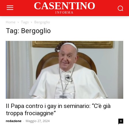
CASENTINO
INFORMA
Home
Tags
Bergoglio
Tag: Bergoglio
Il Papa contro i gay in seminario: “C’è già
troppa frociaggine”
redazione
-
Maggio 27, 2024
0