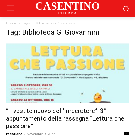
CASENTINO
INFORMA
Home
Tags
Biblioteca G. Giovannini
Tag: Biblioteca G. Giovannini
“Il vestito nuovo dell’Imperatore”: 3°
appuntamento della rassegna “Lettura che
passione”
redazione
-
Novembre 3, 2022
0