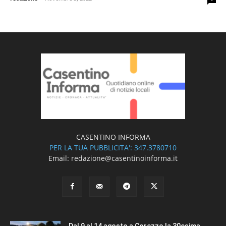
CASENTINO INFORMA
PER LA TUA PUBBLICITA': 347.3780710
Email: redazione@casentinoinforma.it
Dal 9 al 14 agosto a Corezzo la 30esima