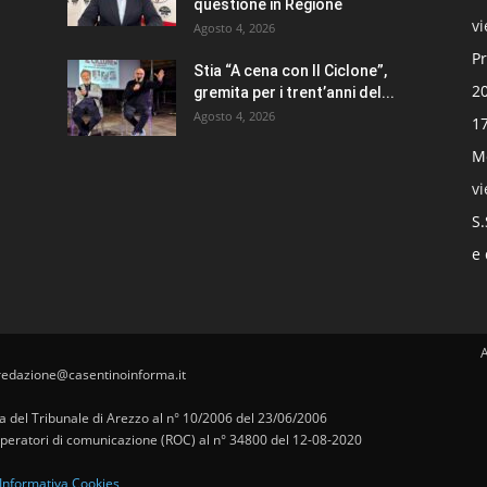
questione in Regione
v
Agosto 4, 2026
Pr
Stia “A cena con Il Ciclone”,
20
gremita per i trent’anni del...
Agosto 4, 2026
17
Mo
v
S.
e 
redazione@casentinoinforma.it
pa del Tribunale di Arezzo al n° 10/2006 del 23/06/2006
i operatori di comunicazione (ROC) al n° 34800 del 12-08-2020
Informativa Cookies