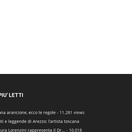
 PIU' LETTI
na arancione, ecco le regole
- 11.281 views
ti e leggende di Arezzo: l’artista toscana
ura Lorenzini rappresenta il Dr...
- 10.018