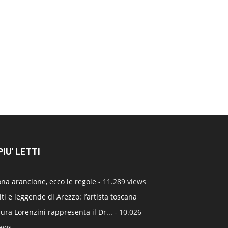
 PIU' LETTI
na arancione, ecco le regole
- 11.289 views
ti e leggende di Arezzo: l’artista toscana
ura Lorenzini rappresenta il Dr...
- 10.026
iews