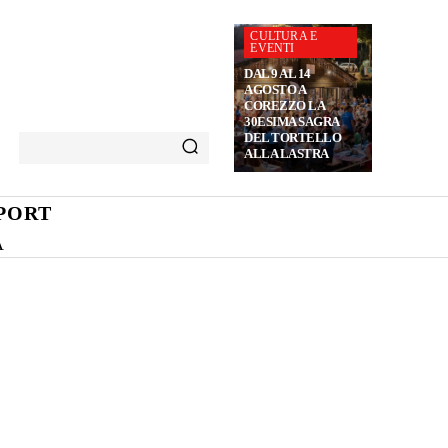
CULTURA E
EVENTI
DAL 9 AL 14
AGOSTO A
COREZZO LA
30ESIMA SAGRA
DEL TORTELLO
ALLA LASTRA
PORT
A