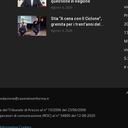
questione in Regione
v
Agosto 4, 2026
Pr
Stia “A cena con Il Ciclone”,
20
gremita per i trent’anni del...
Agosto 4, 2026
17
Mo
v
S.
e 
redazione@casentinoinforma.it
pa del Tribunale di Arezzo al n° 10/2006 del 23/06/2006
i operatori di comunicazione (ROC) al n° 34800 del 12-08-2020
Informativa Cookies