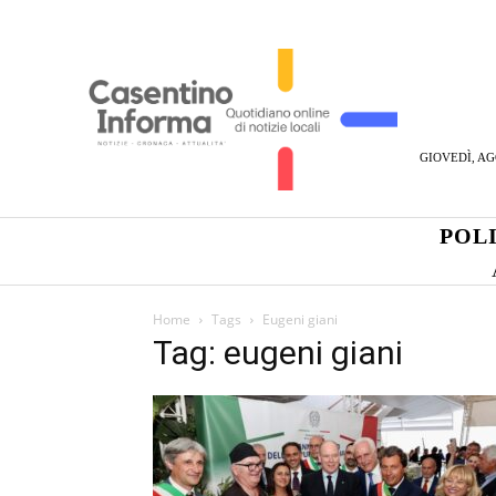
GIOVEDÌ, AG
POL
Home
Tags
Eugeni giani
Tag: eugeni giani