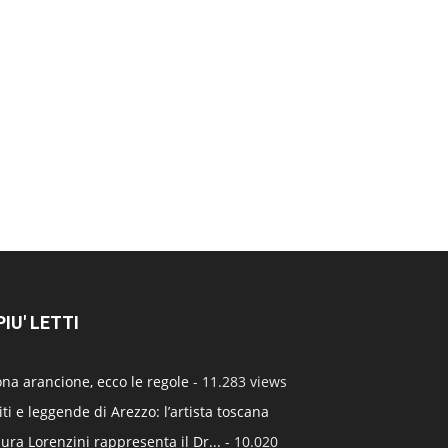
 PIU' LETTI
na arancione, ecco le regole
- 11.283 views
ti e leggende di Arezzo: l’artista toscana
ura Lorenzini rappresenta il Dr...
- 10.020