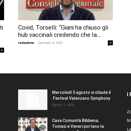
ti
Covid, Torselli: “Giani ha chiuso gli
hub vaccinali credendo che la...
redazione
-
Gennaio 4, 2022
0
0
Mercoledì 5 agosto si chiude il
I
Festival Valenzano Symphony
Agosto 5, 2026
Zo
Mi
Casa Comunità Bibbiena,
Tomasi e Veneri portano la
La