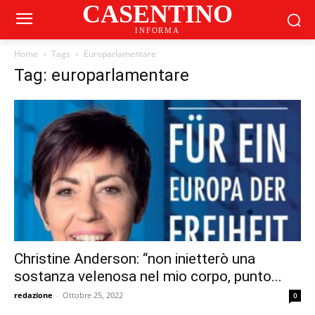
CASENTINO
INFORMA
Home
Tags
Europarlamentare
Tag: europarlamentare
Christine Anderson: “non inietterò una
sostanza velenosa nel mio corpo, punto...
redazione
-
Ottobre 25, 2022
0