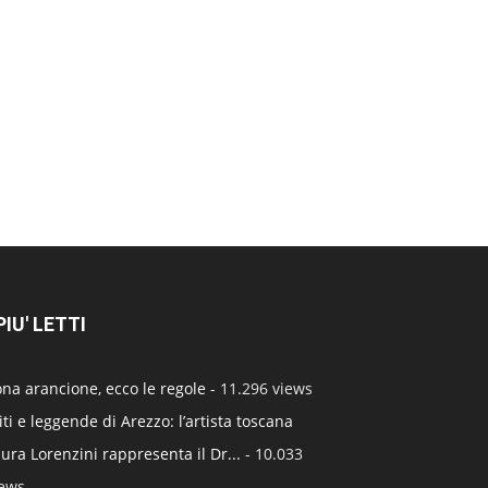
 PIU' LETTI
na arancione, ecco le regole
- 11.296 views
ti e leggende di Arezzo: l’artista toscana
ura Lorenzini rappresenta il Dr...
- 10.033
iews