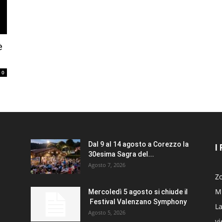
è
0
Dal 9 al 14 agosto a Corezzo la
I
30esima Sagra del...
Agosto 7, 2026
Zo
Mi
Mercoledì 5 agosto si chiude il
Festival Valenzano Symphony
La
Agosto 5, 2026
v