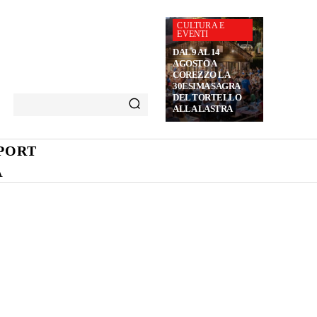
CULTURA E
EVENTI
DAL 9 AL 14
AGOSTO A
COREZZO LA
30ESIMA SAGRA
DEL TORTELLO
ALLA LASTRA
PORT
A