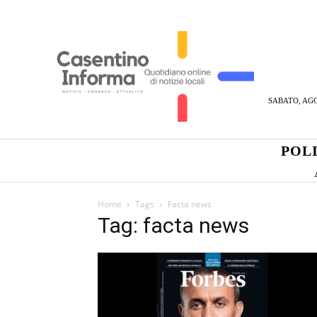
SABATO, AGO
POL
Home
Tags
Facta news
Tag: facta news