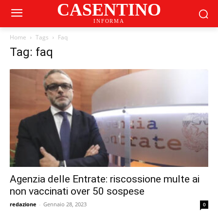
CASENTINO
INFORMA
Home
Tags
Faq
Tag: faq
Agenzia delle Entrate: riscossione multe ai
non vaccinati over 50 sospese
redazione
-
Gennaio 28, 2023
0