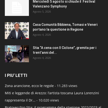
Mercoledì 5 agosto si chiude il Festival
Valenzano Symphony
Agosto 5, 2026
Casa Comunità Bibbiena, Tomasi e Veneri
portano la questione in Regione
Agosto 4, 2026
Stia “A cena con Il Ciclone”, gremita per i
trent’anni del...
Agosto 4, 2026
I PIU' LETTI
Zona arancione, ecco le regole
- 11.283 views
Miti e leggende di Arezzo: l’artista toscana Laura Lorenzini
rappresenta il Dr...
- 10.020 views
Pratovecchio Stia: il programma della stagione 2022/2023 al