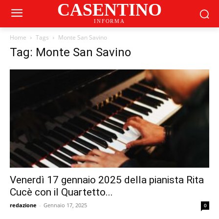
CASENTINO
INFORMA
Home
Tags
Monte San Savino
Tag: Monte San Savino
Venerdì 17 gennaio 2025 della pianista Rita
Cucè con il Quartetto...
redazione
-
Gennaio 17, 2025
0