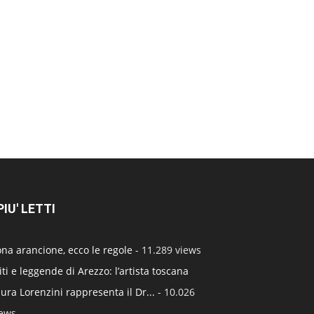
 PIU' LETTI
na arancione, ecco le regole
- 11.289 views
ti e leggende di Arezzo: l’artista toscana
ura Lorenzini rappresenta il Dr...
- 10.026
iews