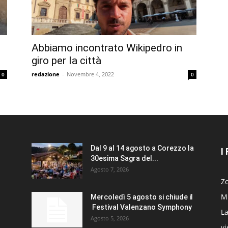
Abbiamo incontrato Wikipedro in
giro per la città
redazione
-
Novembre 4, 2022
0
0
Dal 9 al 14 agosto a Corezzo la
I
30esima Sagra del...
Agosto 7, 2026
Zo
Mi
Mercoledì 5 agosto si chiude il
Festival Valenzano Symphony
La
Agosto 5, 2026
v