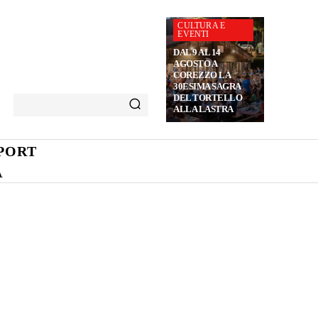
CULTURA E
EVENTI
DAL 9 AL 14
AGOSTO A
COREZZO LA
30ESIMA SAGRA
DEL TORTELLO
ALLA LASTRA
PORT
A