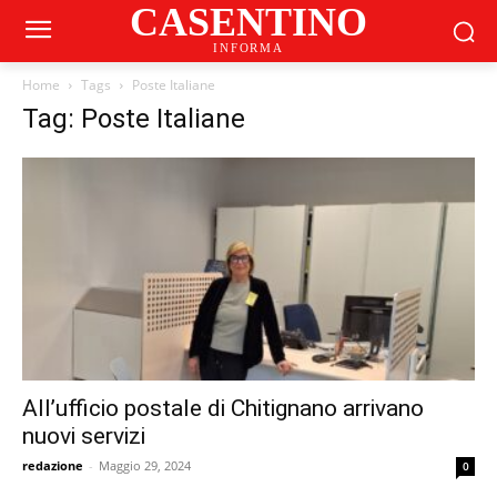
CASENTINO
INFORMA
Home
Tags
Poste Italiane
Tag: Poste Italiane
All’ufficio postale di Chitignano arrivano
nuovi servizi
redazione
-
Maggio 29, 2024
0