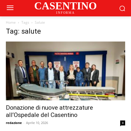
CASENTINO
INFORMA
Home
Tags
Salute
Tag: salute
Donazione di nuove attrezzature
all’Ospedale del Casentino
redazione
-
Aprile 10, 2026
0