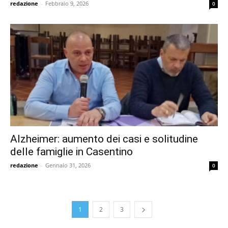
redazione
-
Febbraio 9, 2026
0
Alzheimer: aumento dei casi e solitudine
delle famiglie in Casentino
redazione
-
Gennaio 31, 2026
0
1
2
3