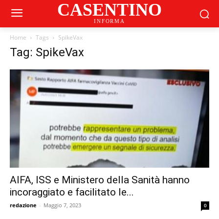
CASENTINO
INFORMA
Home
Tags
SpikeVax
Tag: SpikeVax
AIFA, ISS e Ministero della Sanità hanno
incoraggiato e facilitato le...
redazione
-
Maggio 7, 2023
0