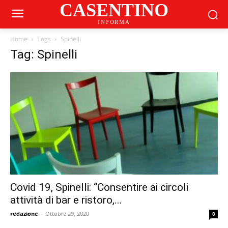
CASENTINO
INFORMA
Home
Tags
Spinelli
Tag: Spinelli
Covid 19, Spinelli: “Consentire ai circoli
attività di bar e ristoro,...
redazione
-
Ottobre 29, 2020
0