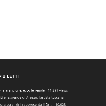
 PIU' LETTI
na arancione, ecco le regole
- 11.291 views
ti e leggende di Arezzo: l’artista toscana
ura Lorenzini rappresenta il Dr...
- 10.028