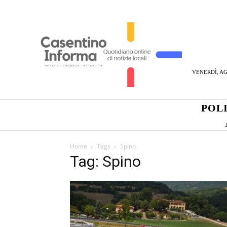
VENERDÌ, AG
POL
Home
Tags
Spino
Tag: Spino