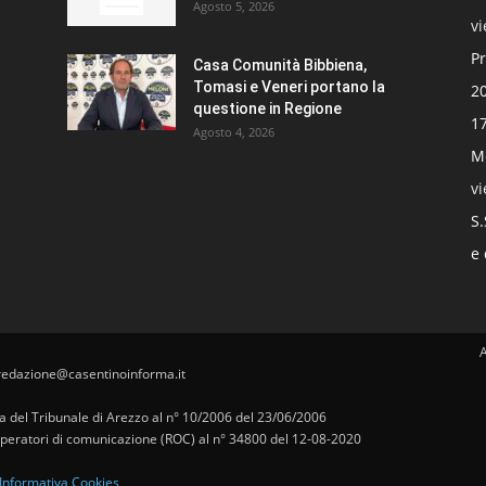
Agosto 5, 2026
v
Pr
Casa Comunità Bibbiena,
Tomasi e Veneri portano la
20
questione in Regione
17
Agosto 4, 2026
Mo
v
S.
e 
redazione@casentinoinforma.it
pa del Tribunale di Arezzo al n° 10/2006 del 23/06/2006
i operatori di comunicazione (ROC) al n° 34800 del 12-08-2020
Informativa Cookies