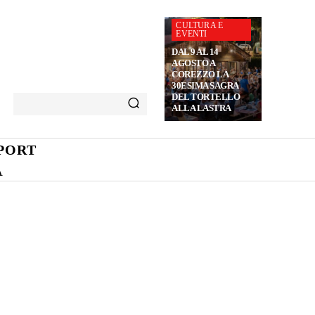
CULTURA E
EVENTI
DAL 9 AL 14
AGOSTO A
COREZZO LA
30ESIMA SAGRA
DEL TORTELLO
ALLA LASTRA
PORT
A