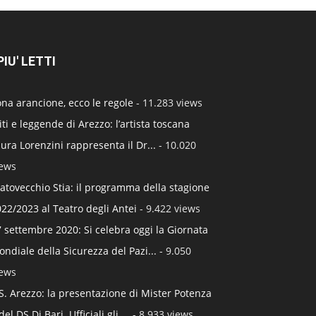
 PIU' LETTI
na arancione, ecco le regole
- 11.283 views
ti e leggende di Arezzo: l’artista toscana
ura Lorenzini rappresenta il Dr...
- 10.020
iews
atovecchio Stia: il programma della stagione
22/2023 al Teatro degli Antei
- 9.422 views
 settembre 2020: Si celebra oggi la Giornata
ndiale della Sicurezza del Pazi...
- 9.050
iews
S. Arezzo: la presentazione di Mister Potenza
del DS Di Bari. Ufficiali gli ...
- 8.933 views