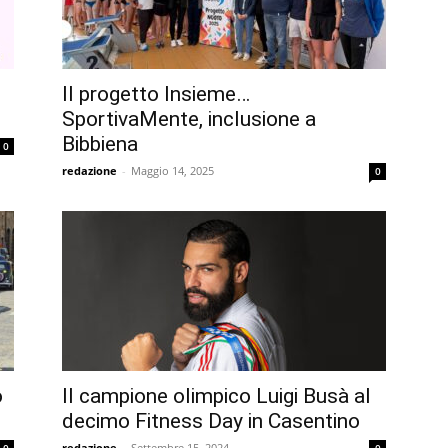
Il progetto Insieme…
SportivaMente, inclusione a
Bibbiena
0
redazione
-
Maggio 14, 2025
0
o
Il campione olimpico Luigi Busà al
decimo Fitness Day in Casentino
redazione
-
Settembre 15, 2024