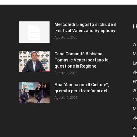
Mercoledì 5 agosto si chiude il
I
Festival Valenzano Symphony
Agosto 5, 2026
Zo
Mi
Casa Comunità Bibbiena,
Tomasi e Veneri portano la
La
questione in Regione
v
Agosto 4, 2026
Pr
Stia “A cena con Il Ciclone”,
20
gremita per i trent’anni del...
Agosto 4, 2026
17
Mo
v
S.
e 