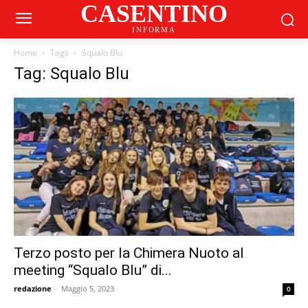
CASENTINO
INFORMA
Home
Tags
Squalo Blu
Tag: Squalo Blu
Terzo posto per la Chimera Nuoto al
meeting “Squalo Blu” di...
redazione
-
Maggio 5, 2023
0