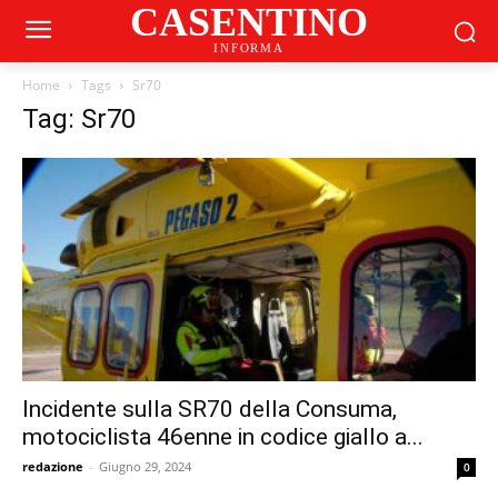
CASENTINO
INFORMA
Home
Tags
Sr70
Tag: Sr70
Incidente sulla SR70 della Consuma,
motociclista 46enne in codice giallo a...
redazione
-
Giugno 29, 2024
0