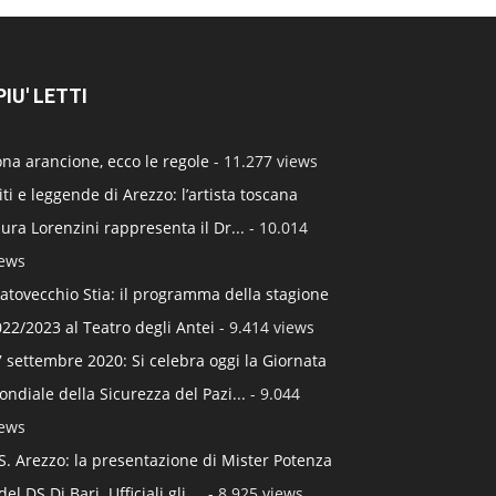
 PIU' LETTI
na arancione, ecco le regole
- 11.277 views
ti e leggende di Arezzo: l’artista toscana
ura Lorenzini rappresenta il Dr...
- 10.014
iews
atovecchio Stia: il programma della stagione
22/2023 al Teatro degli Antei
- 9.414 views
 settembre 2020: Si celebra oggi la Giornata
ndiale della Sicurezza del Pazi...
- 9.044
iews
S. Arezzo: la presentazione di Mister Potenza
del DS Di Bari. Ufficiali gli ...
- 8.925 views