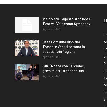
Mercoledì 5 agosto si chiude il
I
Festival Valenzano Symphony
Agosto 5, 2026
Zo
Mi
Casa Comunità Bibbiena,
Tomasi e Veneri portano la
La
questione in Regione
v
Agosto 4, 2026
Pr
Stia “A cena con Il Ciclone”,
20
gremita per i trent’anni del...
Agosto 4, 2026
17
Mo
v
S.
e 