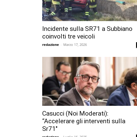
Incidente sulla SR71 a Subbiano
coinvolti tre veicoli
redazione
-
Marzo 17, 2026
Casucci (Noi Moderati):
“Accelerare gli interventi sulla
Sr71″
redazione
-
Luglio 16, 2025