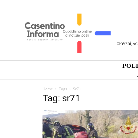
GIOVEDÌ, AG
POL
Home
Tags
Sr71
Tag: sr71