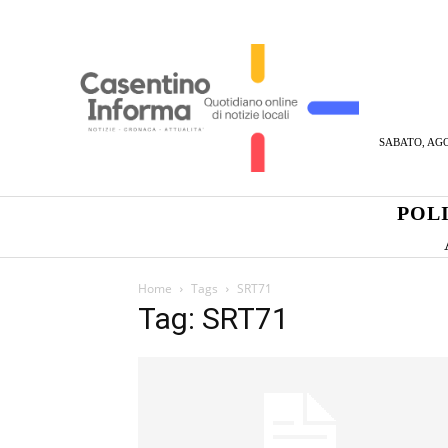
SABATO, AGO
POL
Home
Tags
SRT71
Tag: SRT71