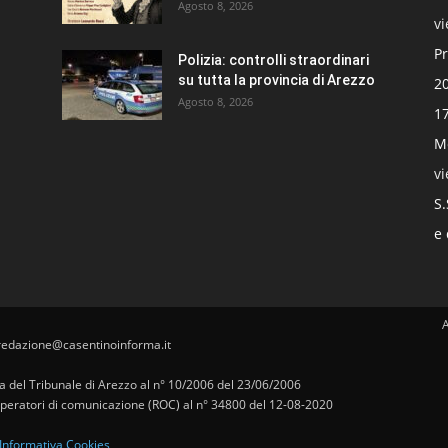
Agosto 8, 2026
v
Pr
Polizia: controlli straordinari
su tutta la provincia di Arezzo
20
Agosto 8, 2026
17
Mo
v
S.
e 
redazione@casentinoinforma.it
pa del Tribunale di Arezzo al n° 10/2006 del 23/06/2006
i operatori di comunicazione (ROC) al n° 34800 del 12-08-2020
Informativa Cookies