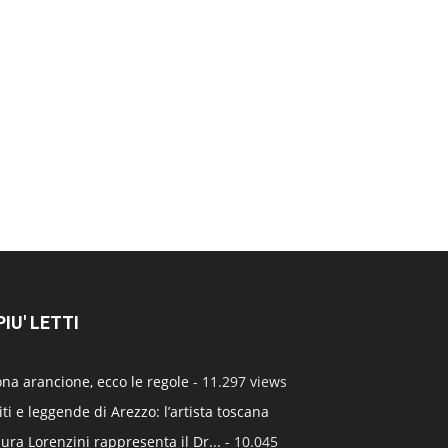
 PIU' LETTI
na arancione, ecco le regole
- 11.297 views
ti e leggende di Arezzo: l’artista toscana
ura Lorenzini rappresenta il Dr...
- 10.045