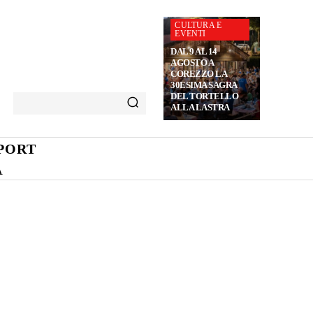
CULTURA E
EVENTI
DAL 9 AL 14
AGOSTO A
COREZZO LA
30ESIMA SAGRA
DEL TORTELLO
ALLA LASTRA
PORT
A