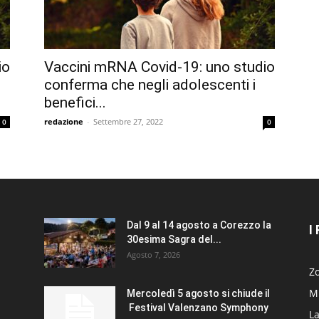
io
Vaccini mRNA Covid-19: uno studio
conferma che negli adolescenti i
benefici...
redazione
-
Settembre 27, 2022
0
0
Dal 9 al 14 agosto a Corezzo la
I
30esima Sagra del...
Agosto 7, 2026
Zo
Mi
Mercoledì 5 agosto si chiude il
Festival Valenzano Symphony
La