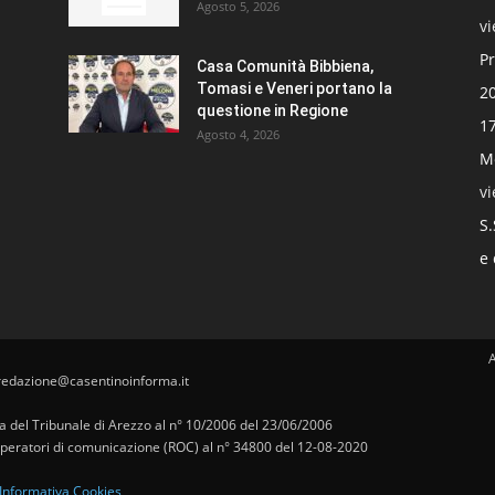
Agosto 5, 2026
v
Pr
Casa Comunità Bibbiena,
Tomasi e Veneri portano la
20
questione in Regione
17
Agosto 4, 2026
Mo
v
S.
e 
redazione@casentinoinforma.it
pa del Tribunale di Arezzo al n° 10/2006 del 23/06/2006
i operatori di comunicazione (ROC) al n° 34800 del 12-08-2020
Informativa Cookies