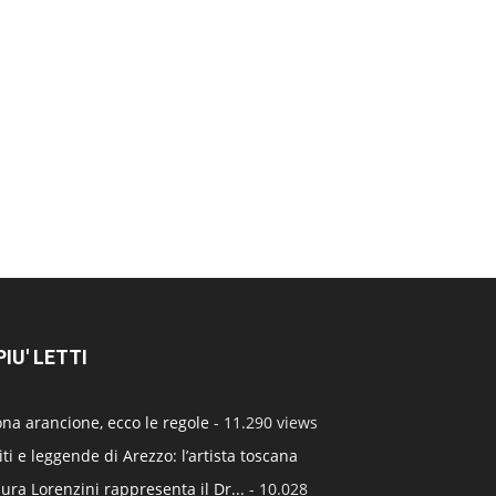
 PIU' LETTI
na arancione, ecco le regole
- 11.290 views
ti e leggende di Arezzo: l’artista toscana
ura Lorenzini rappresenta il Dr...
- 10.028