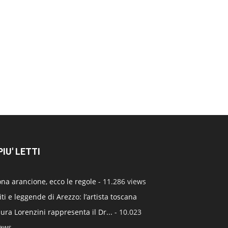
 PIU' LETTI
na arancione, ecco le regole
- 11.286 views
ti e leggende di Arezzo: l’artista toscana
ura Lorenzini rappresenta il Dr...
- 10.023
iews