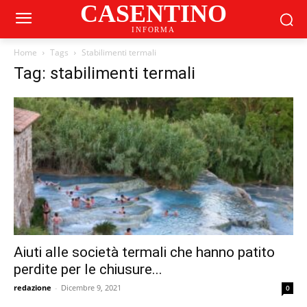
CASENTINO
INFORMA
Home
Tags
Stabilimenti termali
Tag: stabilimenti termali
Aiuti alle società termali che hanno patito
perdite per le chiusure...
redazione
-
Dicembre 9, 2021
0