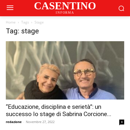
CASENTINO
INFORMA
Home
Tags
Stage
Tag: stage
“Educazione, disciplina e serietà”: un
successo lo stage di Sabrina Corcione...
redazione
-
Novembre 27, 2022
0