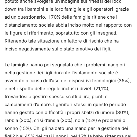
potuto anche svolgere un’indagine sui riflessi del lock
down tra i bambini e le loro famiglie e gli operatori grazie
ad un questionario. Il 70% delle famiglie ritiene che il
distanziamento sociale abbia inciso molto nel rapporto con
le figure di riferimento, soprattutto con gli insegnati.
Ritenendo tale situazione un fattore di rischio che ha
inciso negativamente sullo stato emotivo dei figli.
Le famiglie hanno poi segnalato che i problemi maggiori
nella gestione dei figli durante l’isolamento sociale è
avvenuto a causa dell’uso dei dispositivi tecnologici (35%),
e nel rispetto delle regole inclusi i divieti (21,1%),
trovandosi a gestire spesso scatti di ira, pianti e
cambiamenti d’umore. I genitori stessi in questo periodo
hanno gestito con difficoltà i propri sbalzi di umore (30%),
rabbia (20%), crisi d’ansia (20%), noia (15%) e problemi di
sonno (15%). Chi gli ha dato una mano per la gestione dei
figli? Nel 45% dei casi i nonni, nel 15% la baby sitter ma nel