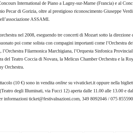
Concours International de Piano a Lagny-sur-Marne (Francia) e al Conc
io Pecar di Gorizia, oltre al prestigioso riconoscimento Giuseppe Verd
 dell’associazione ASSAMI.
orchestra nel 2008, eseguendo tre concerti di Mozart sotto la direzione 
uonato poi come solista con compagini importanti come l’Orchestra de
, l’Orchestra Filarmonica Marchigiana, l’Orquesta Sinfonica Provincial
tra del Teatro Coccia di Novara, la Melicus Chamber Orchestra e la Ro
 Orchestra.
pettacolo (10 €) sono in vendita
online
su vivaticket.it oppure nella bigliet
 (Teatro degli Illuminati, via Fucci 12) aperta dalle 11.00 alle 13.00 e da
Per informazioni ticket@festivalnazioni.com, 349 8092046 / 075 855590