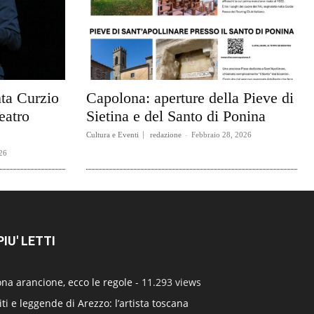
ta Curzio
Capolona: aperture della Pieve di
eatro
Sietina e del Santo di Ponina
Cultura e Eventi
redazione
-
Febbraio 28, 2026
26
 PIU' LETTI
na arancione, ecco le regole
- 11.293 views
ti e leggende di Arezzo: l’artista toscana