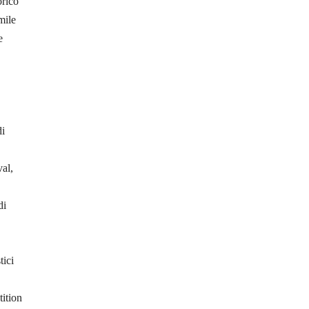
ri­co
mile
e
di
val,
di
tici
ition