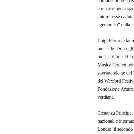
compositori della Ru
e mu­si­cologo saga
au­tore fosse ca­duta
egemonica” nella mu
Luigi Ferrari è lau
musicale. Dopo gli s
musica d’arte. Ha co
Musica Contemporane
sovrintendente del 
del Wexford Festiva
Fondazione Arturo T
verdiani.
Costanza Principe, 
nazionali e interna
Londra, il secondo