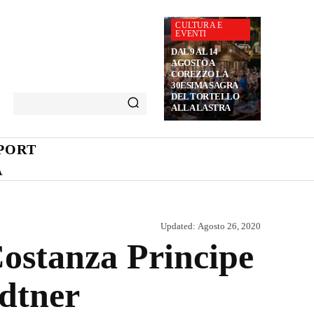
CULTURA E
EVENTI
DAL 9 AL 14
AGOSTO A
COREZZO LA
30ESIMA SAGRA
DEL TORTELLO
ALLA LASTRA
PORT
A
Updated:
Agosto 26, 2020
 Costanza Principe
edtner