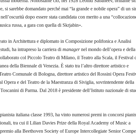
s­sia moder­na. Nono­stan­te ciò, nel 1928 Leonid Sabaneev, bril­­lante sto
ce, si sarebbe doman­dato per­ché mai “la grande e nobile ope­ra” di un si
 nel­l’oscu­rità dopo essere stata can­dida­ta con me­rito a u­na “collo­cazion
­sica russa, a gara con quella di Skrjabin».
reato in Architettura e diplomato in Composizione polifonica e Analisi
tudi, ha intrapreso la carriera di
manager
nel mondo dell’opera e della
llaborato col Piccolo Teatro di Milano, il Teatro alla Scala, il Festival 
a della Biennale di Venezia. È stato tra l’altro direttore artistico e
Teatro Comunale di Bologna, direttore artistico del Rossini Opera Festi
l Opera e del Teatro de la Maestranza di Siviglia, sovrintendente della
oscanini di Parma. Dal 2018 è presidente dell’Istituto nazionale di stu
pianista italiana classe 1993, ha vinto numerosi premi in concorsi pianis
zionali, tra cui il Lilian Davies Prize della Royal Academy of Music a
 premio alla Beethoven Society of Europe Intercollegiate Senior Compet