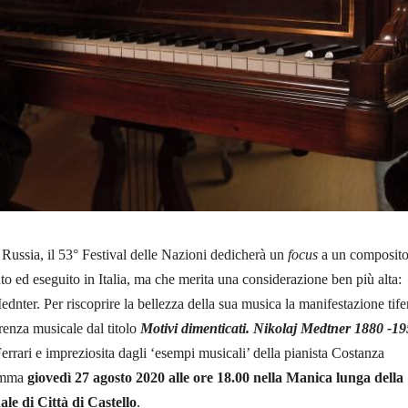
a Russia, il 53° Festival delle Nazioni dedicherà un
focus
a un composito
o ed eseguito in Italia, ma che merita una considerazione ben più alta:
dnter. Per riscoprire la bellezza della sua musica la manifestazione tife
enza musicale dal titolo
Motivi dimenticati. Nikolaj Medtner 1880 -1
errari e impreziosita dagli ‘esempi musicali’ della pianista Costanza
ramma
giovedì 27 agosto 2020 alle ore 18.00 nella Manica lunga della
le di Città di Castello
.