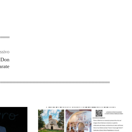
ssivo
n Don
rate