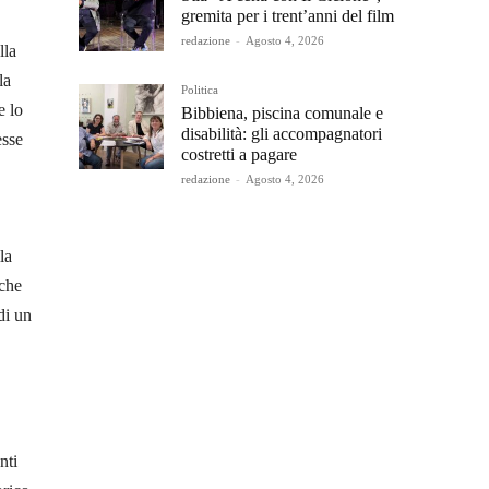
gremita per i trent’anni del film
redazione
-
Agosto 4, 2026
lla
la
Politica
e lo
Bibbiena, piscina comunale e
disabilità: gli accompagnatori
esse
costretti a pagare
redazione
-
Agosto 4, 2026
la
nche
di un
nti