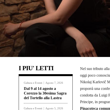
I PIU' LETTI
Nel suo tributo all
oggi poco conosciut
Nikolaj Karlovič Me
Cultura e Eventi
Agosto 7, 2026
Dal 9 al 14 agosto a
proporrà una confer
Corezzo la 30esima Sagra
condotta da Luigi F
del Tortello alla Lastra
Principe, in prog
Pinacoteca comuna
Cultura e Eventi
Agosto 5, 2026