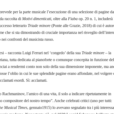
prevede per la parte musicale l’esecuzione di una selezione di pagine da
da raccolta di
Motivi dimenticati
, oltre alla
Fiaba
op. 20 n. 1, includerà 
uccesso letterario
Triade minore
(Ponte alle Grazie, 2018) di cui è autor
me che si sta dimostrando di cruciale importanza nel risveglio dell’inter
o nei confronti del musicista russo.
i – racconta Luigi Ferrari nel ‘congedo’ della sua
Triade minore
– la
ana, tutta dedicata al pianoforte o comunque concepita in fun­zione del
nciai a ren­dermi conto non solo della sua dimensione imponente, ma a
fosse l’oblio in cui le sue splendide pagine erano affondate, nel volgere 
­cla­mati esordi. Sì: accla­mati.
 Rach­maninov, l’amico di una vita, il solo a in­dicare ripe­tuta­mente in
o compo­sitore del nostro tempo”. Anche celebrati critici (uno per tutti:
he Musical Ti­mes
, gennaio1915) lo avevano segna­lato tra i più inte­ressa