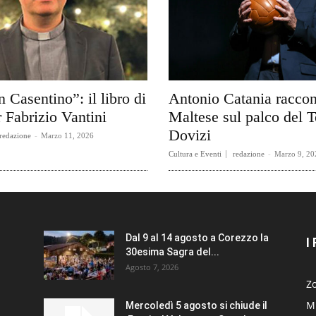
n Casentino”: il libro di
Antonio Catania raccon
 Fabrizio Vantini
Maltese sul palco del T
Dovizi
redazione
-
Marzo 11, 2026
Cultura e Eventi
redazione
-
Marzo 9, 20
Dal 9 al 14 agosto a Corezzo la
I
30esima Sagra del...
Agosto 7, 2026
Zo
Mi
Mercoledì 5 agosto si chiude il