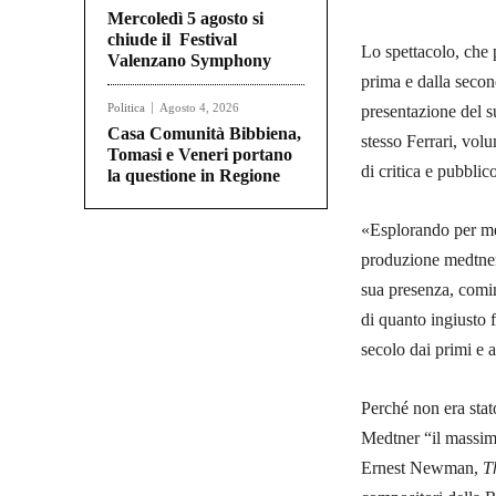
Mercoledì 5 agosto si
chiude il Festival
Lo spettacolo, che 
Valenzano Symphony
prima e dalla secon
Politica
Agosto 4, 2026
presentazione del s
Casa Comunità Bibbiena,
stesso Ferrari, volu
Tomasi e Veneri portano
di critica e pubblic
la questione in Regione
«Esplorando per mes
produzione medtneri
sua presenza, co­mi
di quan­to ingiusto 
secolo dai primi e ac
Perché non era stato
Medtner “il mas­sim
Ernest Newman,
T