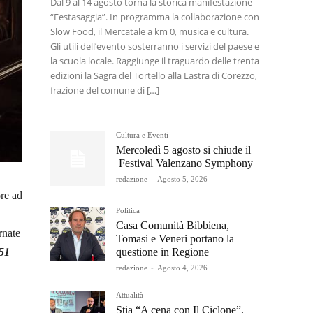
Dal 9 al 14 agosto torna la storica manifestazione
“Festasaggia”. In programma la collaborazione con
Slow Food, il Mercatale a km 0, musica e cultura.
Gli utili dell’evento sosterranno i servizi del paese e
la scuola locale. Raggiunge il traguardo delle trenta
edizioni la Sagra del Tortello alla Lastra di Corezzo,
frazione del comune di […]
Cultura e Eventi
Mercoledì 5 agosto si chiude il
Festival Valenzano Symphony
redazione
-
Agosto 5, 2026
re ad
Politica
Casa Comunità Bibbiena,
rnate
Tomasi e Veneri portano la
questione in Regione
951
redazione
-
Agosto 4, 2026
Attualità
Stia “A cena con Il Ciclone”,