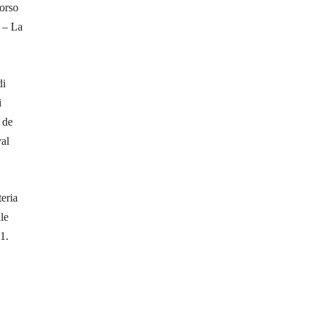
orso
i – La
di
i
 de
yal
teria
lle
1.