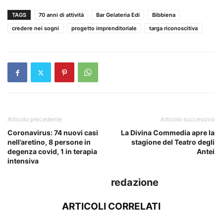
TAGS
70 anni di attività
Bar Gelateria Edi
Bibbiena
credere nei sogni
progetto imprenditoriale
targa riconoscitiva
Articolo precedente
Articolo successivo
Coronavirus: 74 nuovi casi
La Divina Commedia apre la
nell’aretino, 8 persone in
stagione del Teatro degli
degenza covid, 1 in terapia
Antei
intensiva
redazione
ARTICOLI CORRELATI