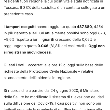
residenti fuori regione la cui positività è stata notificata in
Toscana. Il 33% della casistica è un contatto collegato a un
precedente caso.
I
tamponi eseguiti
hanno raggiunto quota
487.880
, 4.154
in più rispetto a ieri. Gli attualmente positivi sono oggi 878,
+9,6% rispetto a ieri. I
guariti
crescono dello 0,02% e
raggiungono quota
9.046
(81,8% dei casi totali).
Oggi non
si registrano nuovi decessi
.
Questi i dati – accertati alle ore 12 di oggi sulla base delle
richieste della Protezione Civile Nazionale – relativi
all’andamento dell’epidemia in regione.
Si ricorda che a partire dal 24 giugno 2020, il Ministero
della Salute ha modificato il sistema di rilevazione dei dati
sulla diffusione del Covid-19. I casi positivi non sono più
indicati secondo la provincia di notifica bensì in base alla