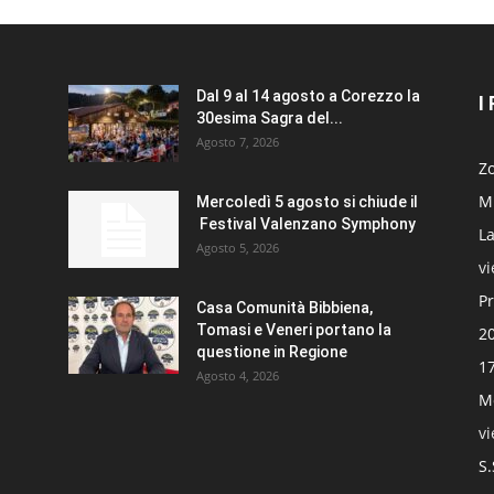
Dal 9 al 14 agosto a Corezzo la
I
30esima Sagra del...
Agosto 7, 2026
Zo
Mi
Mercoledì 5 agosto si chiude il
Festival Valenzano Symphony
La
Agosto 5, 2026
v
Pr
Casa Comunità Bibbiena,
Tomasi e Veneri portano la
20
questione in Regione
17
Agosto 4, 2026
Mo
v
S.