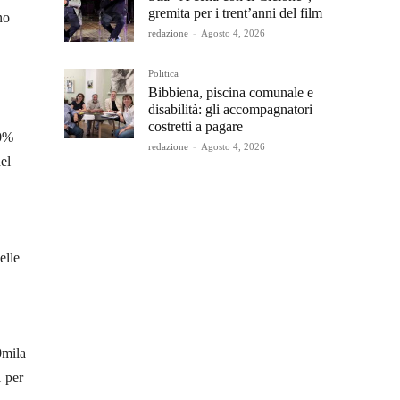
gremita per i trent’anni del film
no
redazione
-
Agosto 4, 2026
Politica
Bibbiena, piscina comunale e
disabilità: gli accompagnatori
costretti a pagare
40%
redazione
-
Agosto 4, 2026
el
elle
0mila
1 per