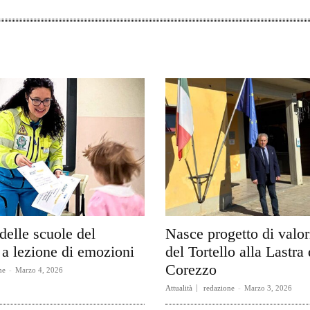
delle scuole del
Nasce progetto di valo
a lezione di emozioni
del Tortello alla Lastra 
Corezzo
ne
-
Marzo 4, 2026
Attualità
redazione
-
Marzo 3, 2026