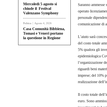
Mercoledì 5 agosto si
Saranno ammesse sol
chiude il Festival
operato licenziamen
Valenzano Symphony
personale dipendent
Politica
Agosto 4, 2026
comunicazione di a
Casa Comunità Bibbiena,
Tomasi e Veneri portano
L’aiuto sarà conce
la questione in Regione
del costo totale am
5% qualora gli inve
epidemiologica Covi
l’organizzazione de
riguardi beni materi
imprese; del 10% p
realizzazione dell’
Il costo totale del
euro. Sono ammissib