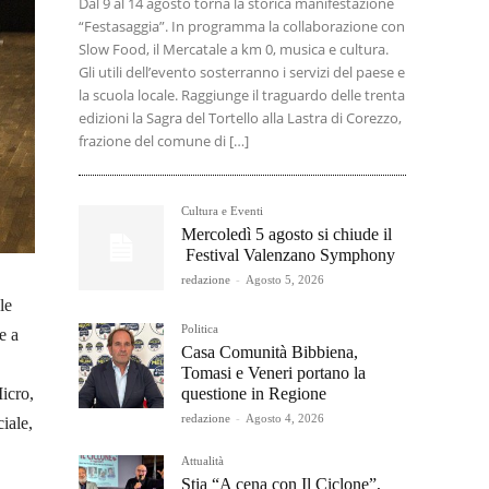
Dal 9 al 14 agosto torna la storica manifestazione
“Festasaggia”. In programma la collaborazione con
Slow Food, il Mercatale a km 0, musica e cultura.
Gli utili dell’evento sosterranno i servizi del paese e
la scuola locale. Raggiunge il traguardo delle trenta
edizioni la Sagra del Tortello alla Lastra di Corezzo,
frazione del comune di […]
Cultura e Eventi
Mercoledì 5 agosto si chiude il
Festival Valenzano Symphony
redazione
-
Agosto 5, 2026
le
Politica
e a
Casa Comunità Bibbiena,
Tomasi e Veneri portano la
questione in Regione
Micro,
redazione
-
Agosto 4, 2026
iale,
Attualità
Stia “A cena con Il Ciclone”,