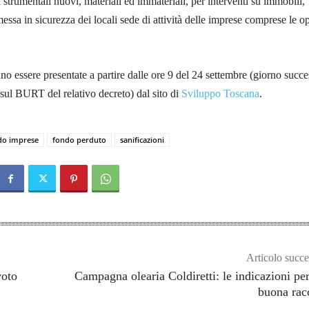
 strumentali nuovi, materiali ed immateriali, per interventi su immobili,
essa in sicurezza dei locali sede di attività delle imprese comprese le o
 essere presentate a partire dalle ore 9 del 24 settembre (giorno succe
sul BURT del relativo decreto) dal sito di
Sviluppo Toscana
.
do imprese
fondo perduto
sanificazioni
Articolo succe
voto
Campagna olearia Coldiretti: le indicazioni pe
buona rac