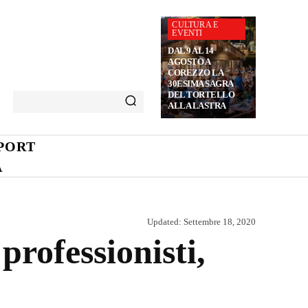
CULTURA E
EVENTI
DAL 9 AL 14
AGOSTO A
COREZZO LA
30ESIMA SAGRA
DEL TORTELLO
ALLA LASTRA
PORT
A
Updated:
Settembre 18, 2020
professionisti,