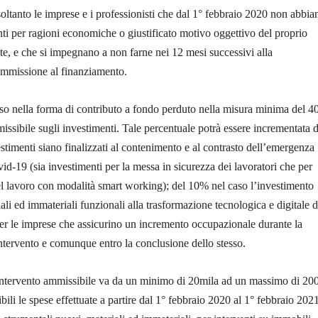
tanto le imprese e i professionisti che dal 1° febbraio 2020 non abbia
ti per ragioni economiche o giustificato motivo oggettivo del proprio
e, e che si impegnano a non farne nei 12 mesi successivi alla
mmissione al finanziamento.
sso nella forma di contributo a fondo perduto nella misura minima del 
missibile sugli investimenti. Tale percentuale potrà essere incrementata d
stimenti siano finalizzati al contenimento e al contrasto dell’emergenza
d-19 (sia investimenti per la messa in sicurezza dei lavoratori che per
l lavoro con modalità smart working); del 10% nel caso l’investimento
ali ed immateriali funzionali alla trasformazione tecnologica e digitale d
er le imprese che assicurino un incremento occupazionale durante la
intervento e comunque entro la conclusione dello stesso.
l’intervento ammissibile va da un minimo di 20mila ad un massimo di 20
ili le spese effettuate a partire dal 1° febbraio 2020 al 1° febbraio 202