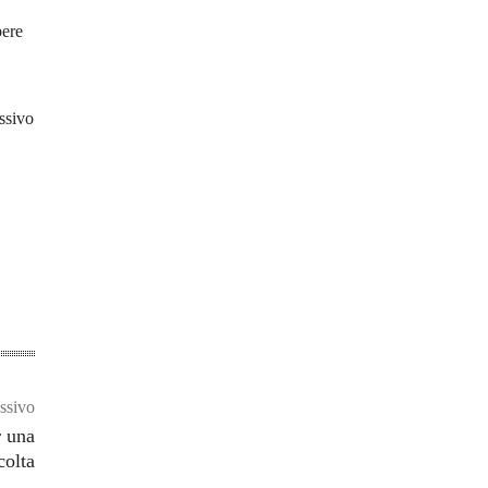
pere
ssivo
ssivo
r una
colta