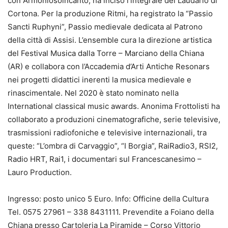
con Armoniosoincanto, ha inciso l’integrale del Laudario di
Cortona. Per la produzione Ritmi, ha registrato la “Passio
Sancti Ruphyni”, Passio medievale dedicata al Patrono
della città di Assisi. L’ensemble cura la direzione artistica
del Festival Musica dalla Torre – Marciano della Chiana
(AR) e collabora con l’Accademia d’Arti Antiche Resonars
nei progetti didattici inerenti la musica medievale e
rinascimentale. Nel 2020 è stato nominato nella
International classical music awards. Anonima Frottolisti ha
collaborato a produzioni cinematografiche, serie televisive,
trasmissioni radiofoniche e televisive internazionali, tra
queste: “L’ombra di Carvaggio”, “I Borgia”, RaiRadio3, RSI2,
Radio HRT, Rai1, i documentari sul Francescanesimo –
Lauro Production.
Ingresso: posto unico 5 Euro. Info: Officine della Cultura
Tel. 0575 27961 – 338 8431111. Prevendite a Foiano della
Chiana presso Cartoleria La Piramide – Corso Vittorio